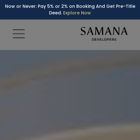
Now or Never: Pay 5% or 2% on Booking And Get Pre-Title
Deed.
Explore Now