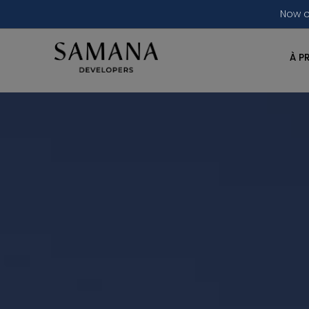
Now o
À P