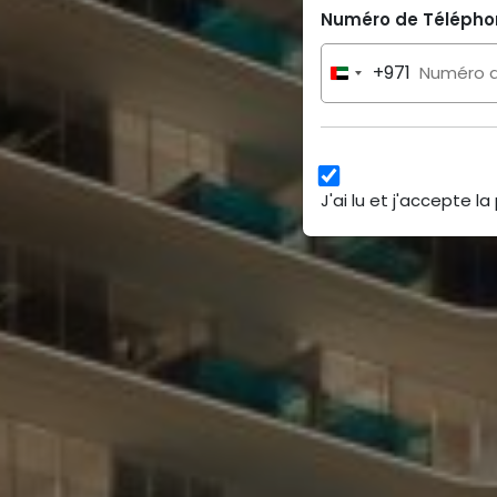
Numéro de Télépho
+971
United
Arab
Emirates
+971
J'ai lu et j'accepte la