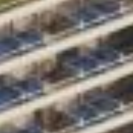
Prénom *
Nom *
Numéro de Téléphone *
+971
United
Arab
Adresse mail *
Emirates
+971