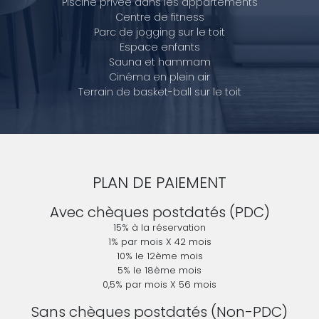
Piscine privée dans les appartements
Centre de fitness
Parc de jogging sur le toit
Espace enfants
Sauna et hammam
Cinéma en plein air
Terrain de basket-ball sur le toit
PLAN DE PAIEMENT
Avec chèques postdatés (PDC)
15% à la réservation
1% par mois X 42 mois
10% le 12ème mois
5% le 18ème mois
0,5% par mois X 56 mois
Sans chèques postdatés (Non-PDC)