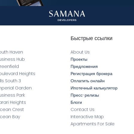
Быстрые ссылки
outh Haven
About Us
usiness Hub
Проекты
eenfield
Предложения
ulevard Heights
Регистрация брокера
ls South 3
Оплатить онлайн
mperial Garden
Ипотечный калькулятор
siness Park
Пресс-релизы
rari Heights
Блоги
cean Crest
Contact Us
cean Bay
Interactive Map
Apartments For Sale